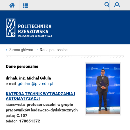
Wyszukiwark
Zaloguj
Strona główna
Dane personalne
Dane personalne
dr hab. inż. Michał Gdula
gdulam@prz.edu.pl
e-mail:
KATEDRA TECHNIK WYTWARZANIA I
AUTOMATYZACJI
stanowisko:
profesor uczelni w grupie
pracowników badawczo-dydaktycznych
pokój:
C.107
telefon:
178651372